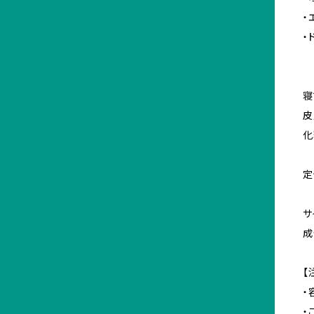
・
・
寝
皮
化
定
サ
成
【
・
・