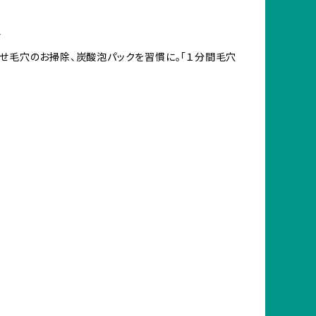
ア
せ毛穴のお掃除、炭酸泡パックを習慣に。「１分間毛穴