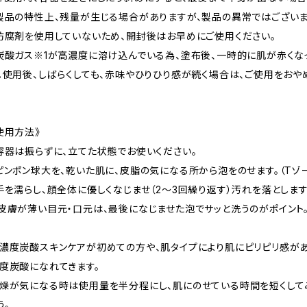
製品の特性上、残量が生じる場合がありますが、製品の異常ではございま
防腐剤を使用していないため、開封後はお早めにご使用ください。
炭酸ガス※1が高濃度に溶け込んでいる為、塗布後、一時的に肌が赤くな
。使用後、しばらくしても、赤味やひりひり感が続く場合は、ご使用をおや
使用方法》
容器は振らずに、立てた状態でお使いください。
ピンポン球大を、乾いた肌に、皮脂の気になる所から泡をのせます。（Tゾー
手を濡らし、顔全体に優しくなじませ（2～3回繰り返す）汚れを落とします
皮膚が薄い目元・口元は、最後になじませた泡でサッと洗うのがポイント
濃度炭酸スキンケアが初めての方や、肌タイプにより肌にピリピリ感があ
度炭酸になれてきます。
燥が気になる時は使用量を半分程にし、肌にのせている時間を短くして
う。