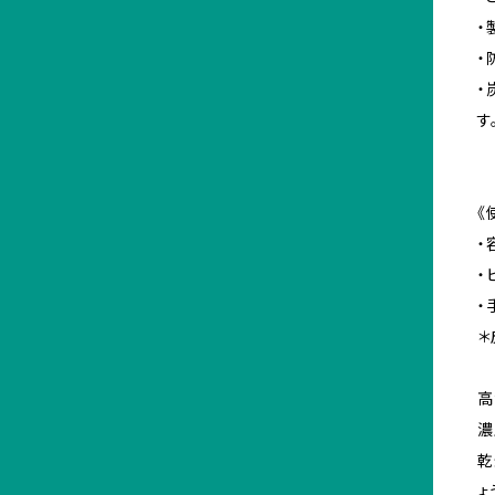
・
・
・
す
《
・
・
・
＊
高
濃
乾
ょ