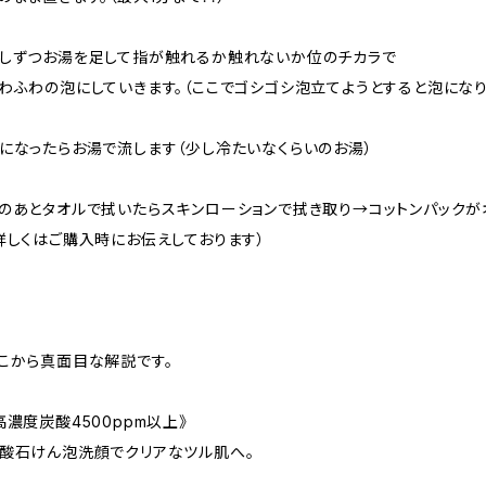
しずつお湯を足して指が触れるか触れないか位のチカラで
わふわの泡にしていきます。（ここでゴシゴシ泡立てようとすると泡になり
になったらお湯で流します（少し冷たいなくらいのお湯）
のあとタオルで拭いたらスキンローションで拭き取り→コットンパックが
詳しくはご購入時にお伝えしております）
こから真面目な解説です。
高濃度炭酸4500ppm以上》
酸石けん泡洗顔でクリアなツル肌へ。