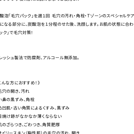
酸泡「毛穴パック」を週１回 毛穴の汚れ・角栓・Tゾーンのスペシャルケ
になる部分に、炭酸泡を１分程のせた後、洗顔します。お肌の状態に合わ
ック」で毛穴対策！
レッシュ製法で防腐剤、アルコール無添加。
こんな方におすすめ！》
毛穴の開き、汚れ
小鼻の黒ずみ、角栓
凸凹肌・古い角質によるくすみ、黒ずみ
日焼け跡がなかなか薄くならない
肌のざらつき、ごわつき、角質肥厚
オイリースキン（脂性肌）の毛穴の汚れ、開き