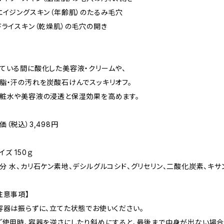
エイジングスキン（年齢肌）のたるみ毛穴
ドライスキン（乾燥肌）の毛穴の開き
ている間に酸化した美容液・クリームや、
脂・汗の汚れを炭酸石けんでスッキリオフ。
粧水や美容液の浸透と保湿効果を高めます。
価（税込）3,498円
イズ 150ｇ
分 水、カリ石ケン素地、デシルグルコシド、グリセリン、二酸化炭素、キサン
注意事項】
容器は振らずに、立てた状態でお使いください。
ご使用時、容器を逆さにしたり斜めにすると、最後まで中身が出ない場合