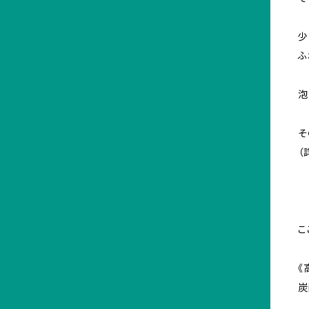
少
ふ
泡
そ
（
こ
《
炭