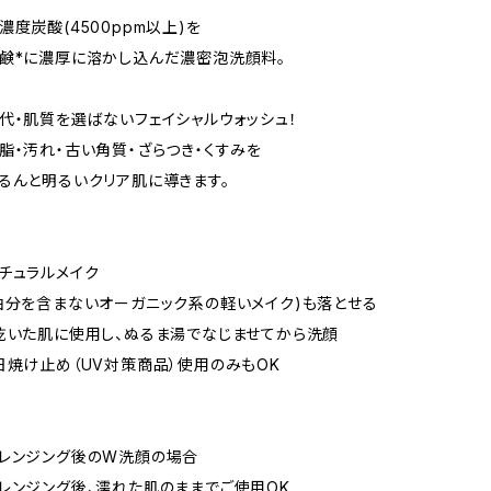
濃度炭酸(4500ppm以上)を
鹸*に濃厚に溶かし込んだ濃密泡洗顔料。
代・肌質を選ばないフェイシャルウォッシュ！
脂・汚れ・古い角質・ざらつき・くすみを
るんと明るいクリア肌に導きます。
チュラルメイク
油分を含まないオーガニック系の軽いメイク)も落とせる
乾いた肌に使用し、ぬるま湯でなじませてから洗顔
日焼け止め（UV対策商品）使用のみもOK
レンジング後のW洗顔の場合
レンジング後、濡れた肌のままでご使用OK