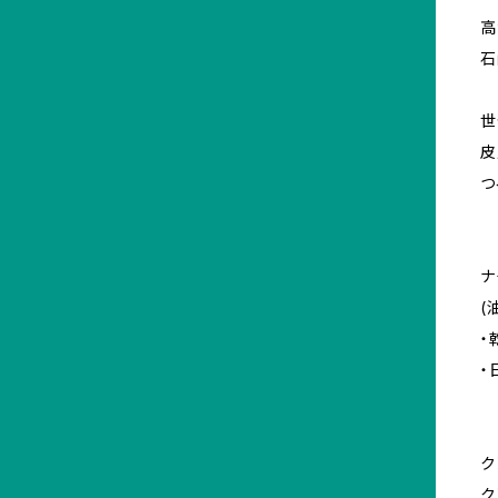
高
石
世
皮
つ
ナ
(
・
・
ク
ク