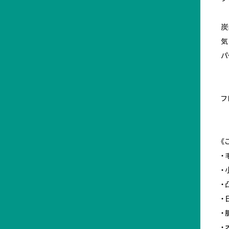
炭
気
パ
フ
《
・
・
・
・
・
・