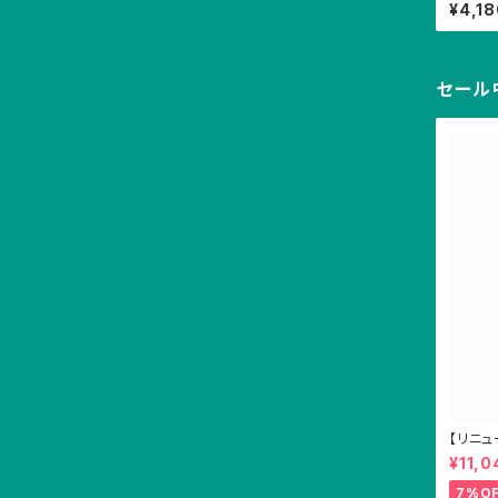
¥4,1
セール
【リニ
無料２個
¥11,0
7%O