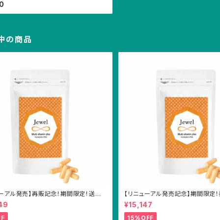
80
中の商品
ューアル発売】再販記念！期間限定！送料
【リニューアル発売記念】期間限定！
セット Jewelマルチビタミン
送料無料！特別価格！Jewelマルチ
49
¥15,147
FF
15%OFF