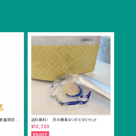
数量限定！
送料無料！ 月の酵素&リポビタCセット
ビタミン
¥12,723
5%OFF