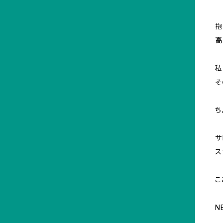
抱
高
私
そ
ち
サ
ス
こ
N