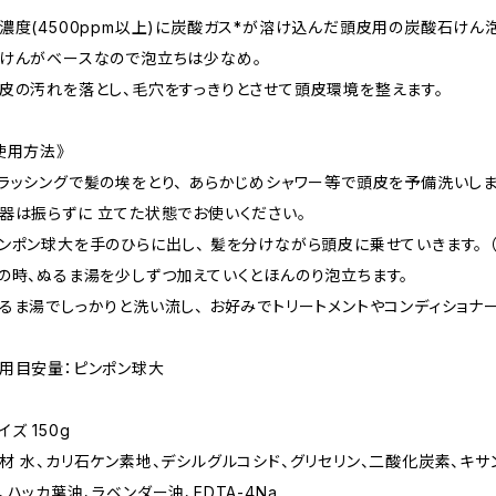
濃度(4500ppm以上)に炭酸ガス*が溶け込んだ頭皮用の炭酸石けん
けんがベースなので泡立ちは少なめ。
皮の汚れを落とし、毛穴をすっきりとさせて頭皮環境を整えます。
使用方法》
ラッシングで髪の埃をとり、 あらかじめシャワー等で頭皮を予備洗いしま
器は振らずに 立てた状態でお使いください。
ンポン球大を手のひらに出し、 髪を分けながら頭皮に乗せていきます。 （
の時、ぬるま湯を少しずつ加えていくとほんのり泡立ちます。
るま湯でしっかりと洗い流し、 お好みでトリートメントやコンディショナ
用目安量：ピンポン球大
イズ 150g
材 水、カリ石ケン素地、デシルグルコシド、グリセリン、二酸化炭素、キサ
、ハッカ葉油、ラベンダー油、EDTA-4Na