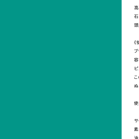
高
石
頭
《
ブ
容
ピ
こ
ぬ
使
サ
素
油