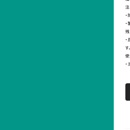
注
・
・
残
・
す
使
・