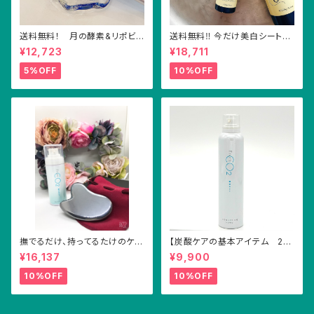
送料無料！ 月の酵素&リポビタ
送料無料‼︎ 今だけ美白シートマ
Cセット
スク付き！医薬部外品VCNロー
¥12,723
¥18,711
ション&VCオイルセット
5%OFF
10%OFF
撫でるだけ、持ってるたけのケ
【炭酸ケアの基本アイテム 2本
ア⁈ 送料無料 テラヘルツかっ
セット】ノーマル スキンローシ
¥16,137
¥9,900
さ&ビューティーオイル
ョン(炭酸化粧水）
10%OFF
10%OFF