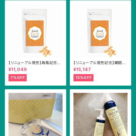
【リニューアル発売】再販記念！
【リニューアル発売記念】期間限
期間限定！送料無料２個セット
定！数量限定！送料無料！特別価
¥11,049
¥15,147
Jewelマルチビタミン
格！Jewelマルチビタミン
7%OFF
15%OFF