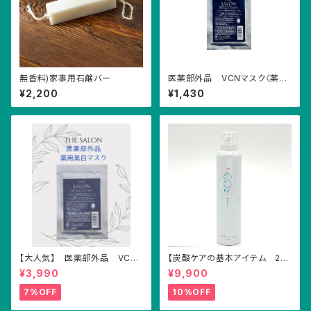
無香料)家事用石鹸バー
医薬部外品 VCNマスク〈薬用
美白*マスク〉
¥2,200
¥1,430
【大人気】 医薬部外品 VCN
【炭酸ケアの基本アイテム 2本
マスク〈薬用美白*マスク〉3枚セ
セット】ノーマル スキンローシ
¥3,990
¥9,900
ット
ョン(炭酸化粧水）
7%OFF
10%OFF