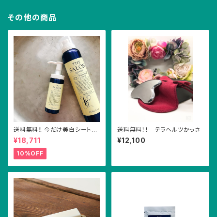
その他の商品
送料無料‼︎ 今だけ美白シートマ
送料無料！！ テラヘルツかっさ
スク付き！医薬部外品VCNロー
¥18,711
¥12,100
ション&VCオイルセット
10%OFF