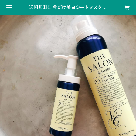
送料無料‼︎ 今だけ美白シートマスク付
き！医薬部外品VCNローション&VCオ
イルセット | donnashome