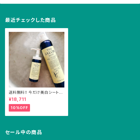
最近チェックした商品
送料無料‼︎ 今だけ美白シートマ
スク付き！医薬部外品VCNロー
¥18,711
ション&VCオイルセット
10%OFF
セール中の商品